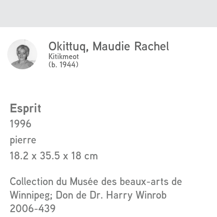
Okittuq, Maudie Rachel
Click
Here
Kitikmeot
(b. 1944)
to
read
more
about
Esprit
the
1996
artist
pierre
18.2 x 35.5 x 18 cm
Collection du Musée des beaux-arts de
Winnipeg; Don de Dr. Harry Winrob
2006-439