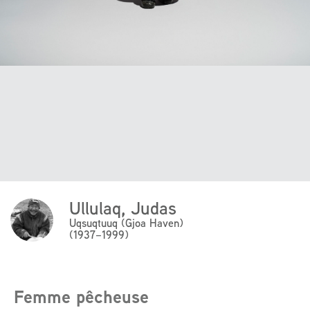
Ullulaq, Judas
Click
Here
Uqsuqtuuq (Gjoa Haven)
(1937–1999)
to
read
more
about
Femme pêcheuse
the