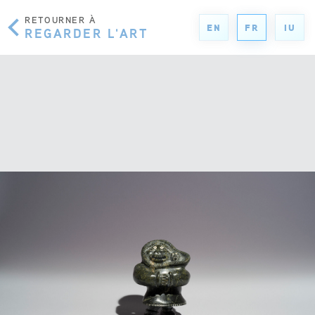
RETOURNER À
EN
FR
IU
REGARDER L'ART