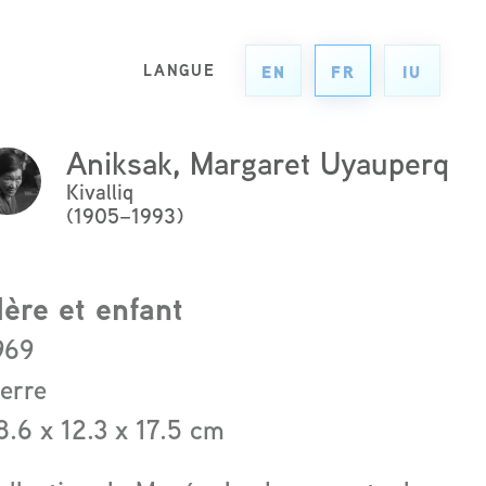
LANGUE
EN
FR
IU
Aniksak, Margaret Uyauperq
ck
Kivalliq
re
(1905–1993)
ad
re
ère et enfant
out
969
e
ierre
ist
8.6 x 12.3 x 17.5 cm