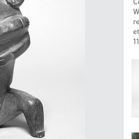
C
W
r
e
1